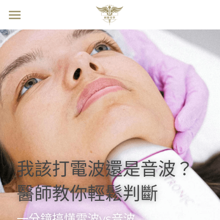
醫美新知
首頁
所有博客分類
法令紋
水嫩秘密
淚溝
專利認證&食安
電波vs音波
德國品牌高效膠原
鬆垮泡泡臉
常見問答
我該打電波還是音波？
立即購買
醫師教你輕鬆判斷
搜索
一分鐘搞懂電波vs音波